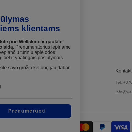
iūlymas
 VEIDO KREMAS SU SPF 50
jiems klientams
GENU
 €
kite prie Wellskino ir gaukite
olaidą.
Prenumeratorius lepiname
kvepiančiu turiniu apie odos
ą, bet ir ypatingais pasiūlymais.
ite savo grožio kelionę jau dabar.
Informacija
Kontakt
Tel. +37
Apie
info@wel
Susisiekite su mumis
Profesionalams
Prenumeruoti
tsiskaitymas