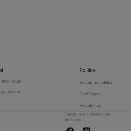
ai
Politika
0 699 73449
Privatumo politika
lskino.com
Grąžinimas
Pristatymas
Sekite mus socialiniuose
tinkluose