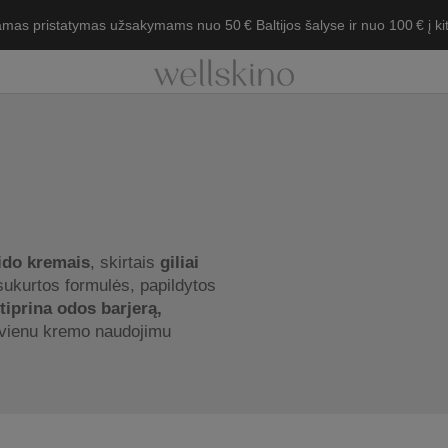
as pristatymas užsakymams nuo 50 € Baltijos šalyse ir nuo 100 € į kita
ido kremais
, skirtais
giliai
 sukurtos formulės, papildytos
tiprina odos barjerą,
kvienu kremo naudojimu