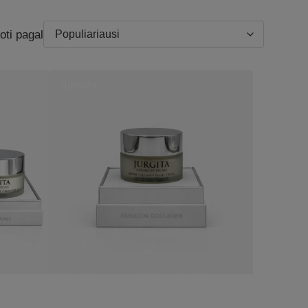
oti pagal
ATKURIAMASIS
JURGITA
NAKTINIS
Pardavėjas:
KREMAS
SU
KOLAGENU