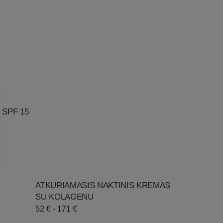
 SPF 15
ATKURIAMASIS NAKTINIS KREMAS
SU KOLAGENU
Įprastinė
52 € - 171 €
kaina