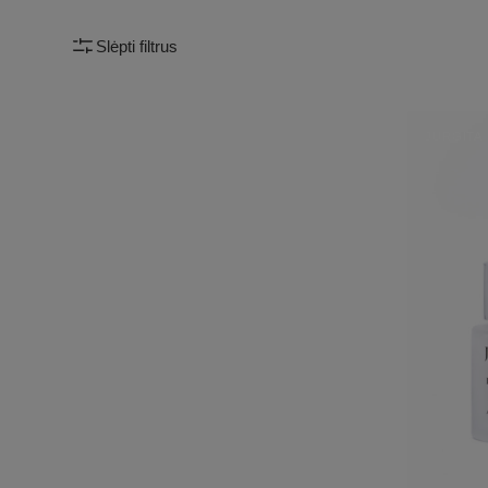
Slėpti filtrus
ŠVIESIN
JURGITA
3-
Pardavė
IN-
1
PAAKIŲ
KREMAS