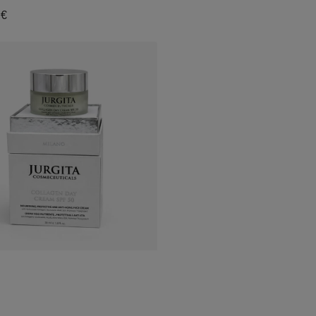
 €
jas:
NU