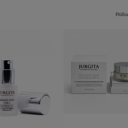
Rūšiu
4 Rezultatai
AMASIS
DIENINIS
JURGITA
jas:
VEIDO
Pardavėjas:
KREMAS
SU
SPF
15
IR
KOLAGENU