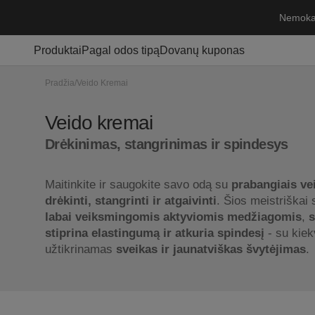
Pereiti
Nemokam
prie
turinio
Produktai
Pagal odos tipą
Dovanų kuponas
Rinkiniai
Sausa / Jautri oda
Pradžia
/
Veido Kremai
Veido kremai
Riebi oda
Kolekcija:
Veido kremai
Kūno priežiūra
Mišri oda
Drėkinimas, stangrinimas ir spindesys
Prausikliai
Brandi oda
Maitinkite ir saugokite savo odą su
prabangiais ve
Serumai
Normali oda
drėkinti, stangrinti ir atgaivinti
. Šios meistriškai
labai veiksmingomis aktyviomis medžiagomis
Tonikai
,
s
stiprina elastingumą ir atkuria spindesį
- su kie
Kaukės
užtikrinamas
sveikas ir jaunatviškas švytėjimas
.
Strijų prevencija