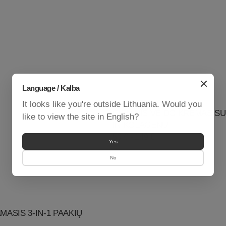
Language / Kalba
It looks like you're outside Lithuania. Would you
DIENINIS VEIDO KREMAS SU
like to view the site in English?
IR KOLAGENU
Įprastinė
50 € - 149 €
Yes
kaina
No
MASIS 3-IN-1 PAAKIŲ