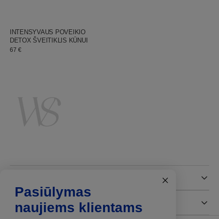
JURGITA
Pardavėjas:
INTENSYVAUS POVEIKIO
DETOX ŠVEITIKLIS KŪNUI
Įprastinė
67 €
kaina
Informacija
Pasiūlymas
Politika
naujiems klientams