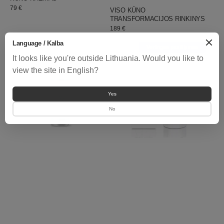
WELLSKINO
Pardavėjas:
Įprastinė
79 €
VISO KŪNO
kaina
TRANSFORMACIJOS RINKINYS
Įprastinė
189 €
kaina
FORMUOJANTIS
ŠILKINIS
Language / Kalba
Išpirkta
Vertingas pasiūlymas
DETOX
KŪNO
It looks like you're outside Lithuania. Would you like to
KŪNO
KREMAS
view the site in English?
SERUMAS
Yes
No