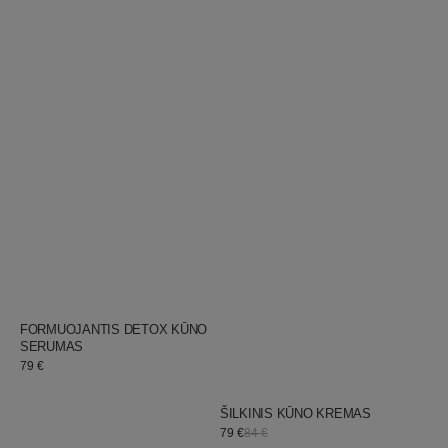
JURGITA
Pardavėjas:
FORMUOJANTIS DETOX KŪNO
SERUMAS
Įprastinė
79 €
kaina
JURGITA
Pardavėjas:
ŠILKINIS KŪNO KREMAS
Akcijos
79 €
84 €
Įprastinė