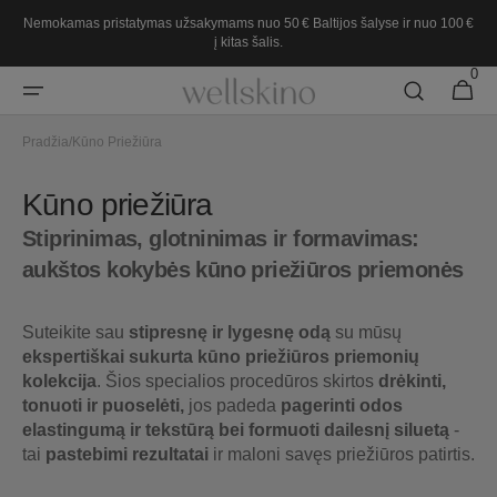
Pereiti
Nemokamas pristatymas užsakymams nuo 50 € Baltijos šalyse ir nuo 100 €
prie
į kitas šalis.
turinio
0
0
Krepšeli
prekės
Pradžia
/
Kūno Priežiūra
Kolekcija:
Kūno priežiūra
Stiprinimas, glotninimas ir formavimas:
aukštos kokybės kūno priežiūros priemonės
Suteikite sau
stipresnę ir lygesnę odą
su mūsų
ekspertiškai sukurta kūno priežiūros priemonių
kolekcija
. Šios specialios procedūros skirtos
drėkinti,
tonuoti ir puoselėti,
jos padeda
pagerinti odos
elastingumą ir tekstūrą bei formuoti dailesnį siluetą
-
tai
pastebimi rezultatai
ir maloni savęs priežiūros patirtis.