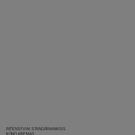
JURGITA
Pardavėjas:
INTENSYVIAI STANGRINAMASIS
KŪNO KREMAS