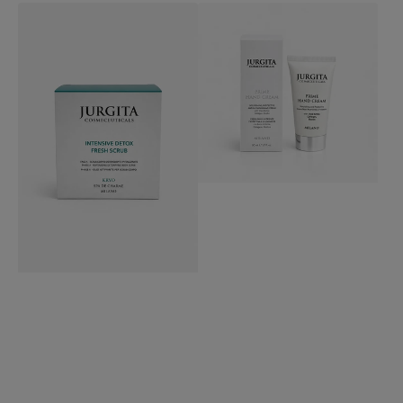
kaina
kaina
INTENSYVAUS
GILIAI
POVEIKIO
MAITINANTIS
DETOX
RANKŲ
ŠVEITIKLIS
KREMAS
KŪNUI