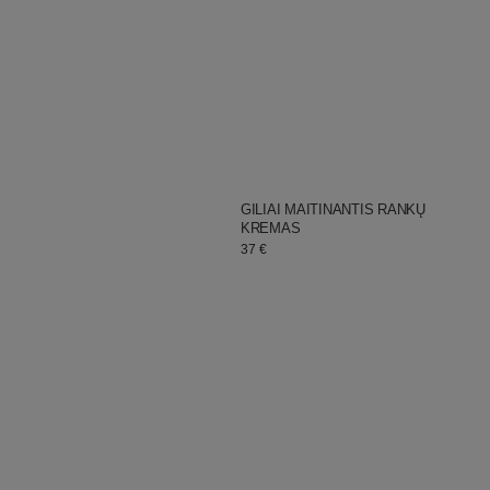
JURGITA
Pardavėjas:
GILIAI MAITINANTIS RANKŲ
KREMAS
Įprastinė
37 €
kaina