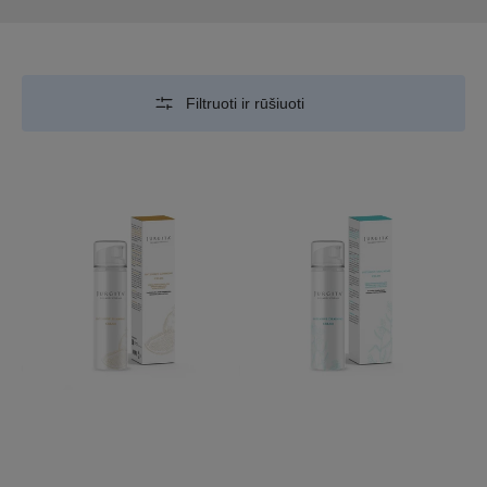
Filtruoti ir rūšiuoti
LIEKNINAMASIS
DRENUOJANTIS
KŪNO
KŪNO
KREMAS
KREMAS