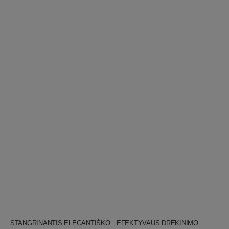
WELLSKINO
WELLSKINO
Pardavėjas:
Pardavėjas:
STANGRINANTIS ELEGANTIŠKO
EFEKTYVAUS DRĖKINIMO