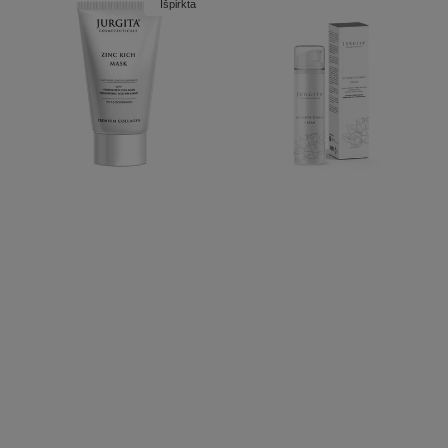
Išpirkta
CINKO
STANGRINAMASIS
PRATURTINTA
KŪNO
KAUKĖ
KREMAS