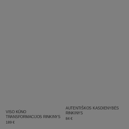
WELLSKINO
Pardavėjas:
WELLSKINO
AUTENTIŠKOS KASDIENYBĖS
Pardavėjas:
VISO KŪNO
RINKINYS
TRANSFORMACIJOS RINKINYS
Įprastinė
84 €
Įprastinė
189 €
kaina
kaina
Atverkite duris į autentiškesnę kasdienybę