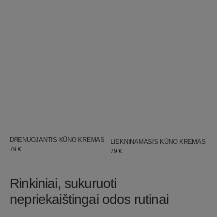
JURGITA
KŪNO PRIEŽIŪRA
JURGITA
KŪNO PRIEŽIŪRA
Pardavėjas:
Pardavėjas:
DRENUOJANTIS KŪNO KREMAS
LIEKNINAMASIS KŪNO KREMAS
Įprastinė
79 €
Įprastinė
79 €
kaina
kaina
Rinkiniai, sukuruoti
nepriekaištingai odos rutinai