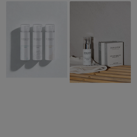
VISO
AUTENTIŠKOS
KŪNO
KASDIENYBĖS
TRANSFORMACIJOS
RINKINYS
RINKINYS