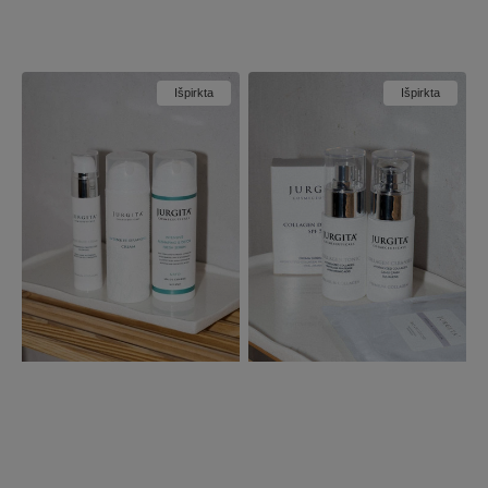
Jūsų kūnas nusipelno tokios pat išskirtinės
ir pasimėgaukite prabangiu Jurgitos trijų
priežiūros kaip ir veidas. Viso kūno
būtiniausių odos priežiūros prod...
transformacijos rinkinys - tai klini...
STANGRINANTIS
EFEKTYVAUS
Išpirkta
Išpirkta
ELEGANTIŠKO
DRĖKINIMO
KŪNO
RINKINYS
TRIO
RINKINYS