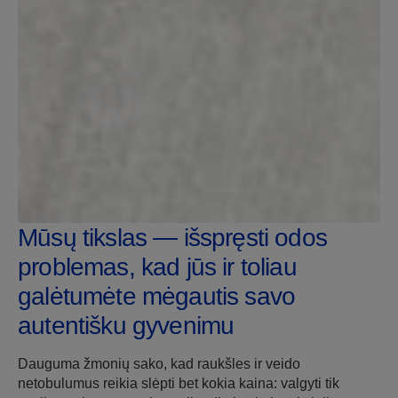
Mūsų tikslas — išspręsti odos
problemas, kad jūs ir toliau
galėtumėte mėgautis savo
autentišku gyvenimu
Dauguma žmonių sako, kad raukšles ir veido
netobulumus reikia slėpti bet kokia kaina: valgyti tik