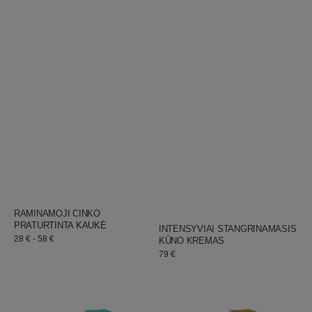
JURGITA
BRANDI ODA
Pardavėjas:
RAMINAMOJI CINKO
JURGITA
KŪNO PRIEŽIŪRA
Pardavėjas:
PRATURTINTA KAUKĖ
INTENSYVIAI STANGRINAMASIS
Įprastinė
28 € - 58 €
KŪNO KREMAS
kaina
Įprastinė
79 €
kaina
DRENUOJANTIS
LIEKNINAMASIS
KŪNO
KŪNO