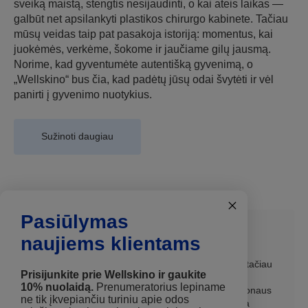
sveiką maistą, stengtis nesijaudinti, o kai ateis laikas —
galbūt net apsilankyti plastikos chirurgo kabinete. Tačiau
mūsų veidas taip pat pasakoja istoriją: momentus, kai
juokėmės, verkėme, šokome ir jaučiame gilų jausmą.
Norime, kad gyventumėte autentišką gyvenimą, o
„Wellskino“ bus čia, kad padėtų jūsų odai švytėti ir vėl
panirti į gyvenimo nuotykius.
Sužinoti daugiau
Pasiūlymas
Andrė G.
naujiems klientams
Mano veido oda yra labai jautri ir neviskas tinka, tačiau
Prisijunkite prie Wellskino ir gaukite
pabandžius JURGITA Collagen Cleanser, likau
10% nuolaidą.
Prenumeratorius lepiname
maloniai nustebinta. Jį nusiplovus nebuvo nemalonaus
ne tik įkvepiančiu turiniu apie odos
tempimo, priemonės reikia nedaug, todėl užtenka