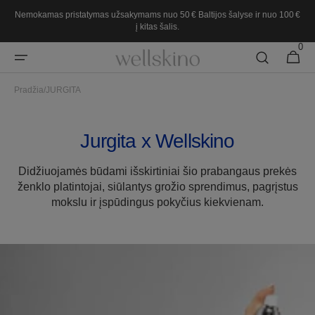
Pereiti
Nemokamas pristatymas užsakymams nuo 50 € Baltijos šalyse ir nuo 100 €
prie
į kitas šalis.
turinio
0
0
Krepšeli
prekės
Pradžia
/
JURGITA
Jurgita x Wellskino
Didžiuojamės būdami išskirtiniai šio prabangaus prekės
ženklo platintojai, siūlantys grožio sprendimus, pagrįstus
mokslu ir įspūdingus pokyčius kiekvienam.