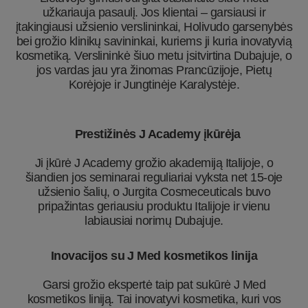
užkariauja pasaulį. Jos klientai – garsiausi ir
įtakingiausi užsienio verslininkai, Holivudo garsenybės
bei grožio klinikų savininkai, kuriems ji kuria inovatyvią
kosmetiką. Verslininkė šiuo metu įsitvirtina Dubajuje, o
jos vardas jau yra žinomas Prancūzijoje, Pietų
Korėjoje ir Jungtinėje Karalystėje.
Prestižinės J Academy įkūrėja
Ji įkūrė J Academy grožio akademiją Italijoje, o
šiandien jos seminarai reguliariai vyksta net 15-oje
užsienio šalių, o Jurgita Cosmeceuticals buvo
pripažintas geriausiu produktu Italijoje ir vienu
labiausiai norimų Dubajuje.
Inovacijos su J Med kosmetikos linija
Garsi grožio ekspertė taip pat sukūrė J Med
kosmetikos liniją. Tai inovatyvi kosmetika, kuri vos