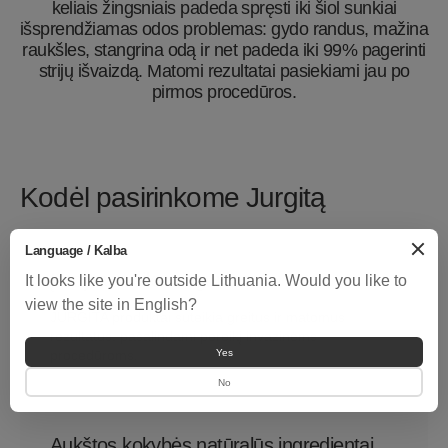
keliais žingsniais padeda spręsti iki šiol sunkiai
išsprendžiamas odos problemas: gydo randus, mažina
raukšles, stangrina odą ir net padeda iki 99% pagerinti
strijų išvaizdą. Matomi rezultatai pasiekiami jau po
pirmos procedūros.
Kodėl pasirinkome Jurgitą
Language / Kalba
Įrodytas veiksmingumas
It looks like you're outside Lithuania. Would you like to
view the site in English?
JURGITA produktai suteikia greitus ir matomus
rezultatus, pašalindami poreikį invazinėms
Yes
procedūroms.
No
Aukštos kokybės natūralūs ingredientai