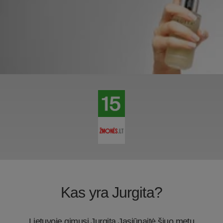
Kas yra Jurgita?
Lietuvoje gimusi Jurgita Jasiūnaitė šiuo metu